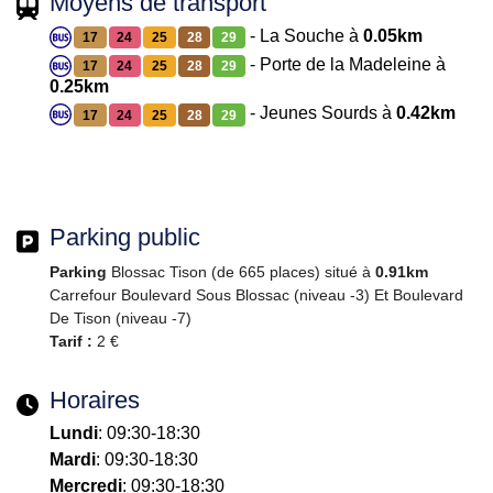
Moyens de transport
- La Souche à
0.05km
17
24
25
28
29
- Porte de la Madeleine à
17
24
25
28
29
0.25km
- Jeunes Sourds à
0.42km
17
24
25
28
29
Parking public
Parking
Blossac Tison (de 665 places) situé à
0.91km
Carrefour Boulevard Sous Blossac (niveau -3) Et Boulevard
De Tison (niveau -7)
Tarif :
2 €
Horaires
Lundi
: 09:30-18:30
Mardi
: 09:30-18:30
Mercredi
: 09:30-18:30