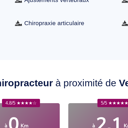
Chiropraxie articulaire
iropracteur
à proximité de
Ve
4.8/5 ★★★★☆
5/5 ★★★★
0
2.1
à
Km
à
K