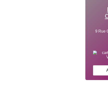
C
9 Rue C
A