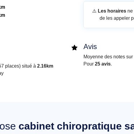
km
⚠️
Les horaires
ne 
km
de les appeler p
Avis
Moyenne des notes sur i
Pour
25 avis
.
7 places) situé à
2.16km
ay
pose
cabinet chiropratique s