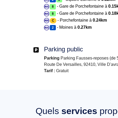
- Gare de Porchefontaine à
0.15
8
- Gare de Porchefontaine à
0.18
8
- Porchefontaine à
0.24km
C
- Moines à
0.27km
2
Parking public
Parking
Parking Fausses-reposes (de 5
Route De Versailles, 92410, Ville D'avr
Tarif :
Gratuit
Quels
services
pro