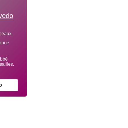
vedo
seaux,
rance
o