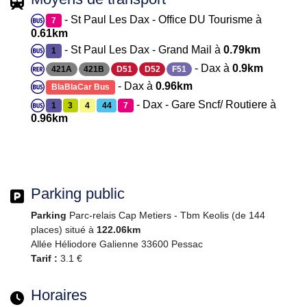
- St Paul Les Dax - Office DU Tourisme à
7
0.61km
- St Paul Les Dax - Grand Mail à
0.79km
1
- Dax à
0.9km
421A
421B
D51
D52
F51
- Dax à
0.96km
BlaBlaCar Bus
- Dax - Gare Sncf/ Routiere à
1
3
4
44
7
0.96km
Parking public
Parking
Parc-relais Cap Metiers - Tbm Keolis (de 144
places) situé à
122.06km
Allée Héliodore Galienne 33600 Pessac
Tarif :
3.1 €
Horaires