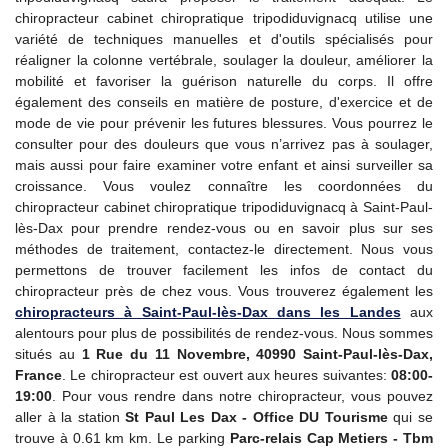
chiropracteur cabinet chiropratique tripodiduvignacq utilise une
variété de techniques manuelles et d'outils spécialisés pour
réaligner la colonne vertébrale, soulager la douleur, améliorer la
mobilité et favoriser la guérison naturelle du corps. Il offre
également des conseils en matière de posture, d'exercice et de
mode de vie pour prévenir les futures blessures. Vous pourrez le
consulter pour des douleurs que vous n’arrivez pas à soulager,
mais aussi pour faire examiner votre enfant et ainsi surveiller sa
croissance. Vous voulez connaître les coordonnées du
chiropracteur cabinet chiropratique tripodiduvignacq à Saint-Paul-
lès-Dax pour prendre rendez-vous ou en savoir plus sur ses
méthodes de traitement, contactez-le directement. Nous vous
permettons de trouver facilement les infos de contact du
chiropracteur près de chez vous. Vous trouverez également les
chiropracteurs à Saint-Paul-lès-Dax dans les Landes
aux
alentours pour plus de possibilités de rendez-vous. Nous sommes
situés au
1 Rue du 11 Novembre, 40990 Saint-Paul-lès-Dax,
France
. Le chiropracteur est ouvert aux heures suivantes:
08:00-
19:00
. Pour vous rendre dans notre chiropracteur, vous pouvez
aller à la station
St Paul Les Dax - Office DU Tourisme
qui se
trouve à 0.61 km km. Le parking
Parc-relais Cap Metiers - Tbm