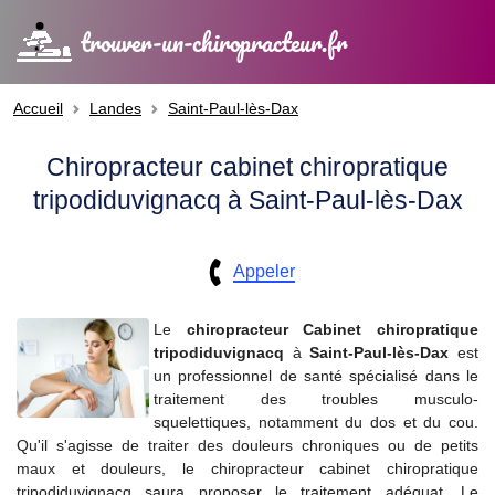
trouver-un-chiropracteur.fr
Accueil
Landes
Saint-Paul-lès-Dax
Chiropracteur cabinet chiropratique
tripodiduvignacq à Saint-Paul-lès-Dax
Appeler
Le
chiropracteur
Cabinet chiropratique
tripodiduvignacq
à
Saint-Paul-lès-Dax
est
un professionnel de santé spécialisé dans le
traitement des troubles musculo-
squelettiques, notamment du dos et du cou.
Qu'il s'agisse de traiter des douleurs chroniques ou de petits
maux et douleurs, le chiropracteur cabinet chiropratique
tripodiduvignacq saura proposer le traitement adéquat. Le