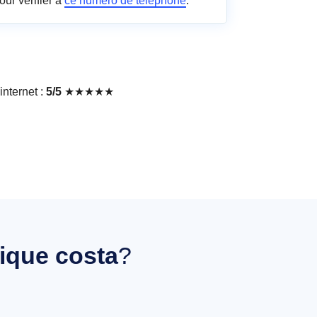
our vérifier à
ce numéro de téléphone
.
nternet :
5/5
★★★★★
tique costa
?