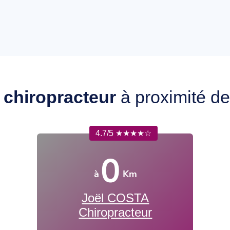
e
chiropracteur
à proximité d
4.7/5 ★★★★☆
0
à
Km
Joël COSTA
Chiropracteur