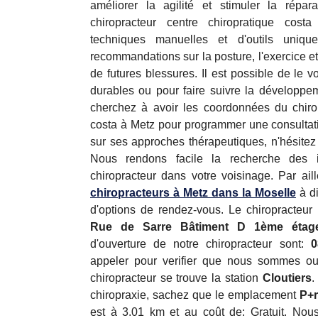
améliorer la agilité et stimuler la répar
chiropracteur centre chiropratique cost
techniques manuelles et d'outils uniq
recommandations sur la posture, l'exercice e
de futures blessures. Il est possible de le 
durables ou pour faire suivre la développem
cherchez à avoir les coordonnées du chirop
costa à Metz pour programmer une consultati
sur ses approches thérapeutiques, n'hésitez 
Nous rendons facile la recherche des i
chiropracteur dans votre voisinage. Par ail
chiropracteurs à Metz dans la Moselle
à di
d'options de rendez-vous. Le chiropracteur
Rue de Sarre Bâtiment D 1ème étage
d'ouverture de notre chiropracteur sont:
0
appeler pour verifier que nous sommes o
chiropracteur se trouve la station
Cloutiers
.
chiropraxie, sachez que le emplacement
P+r
est à 3.01 km et au coût de: Gratuit. Nous