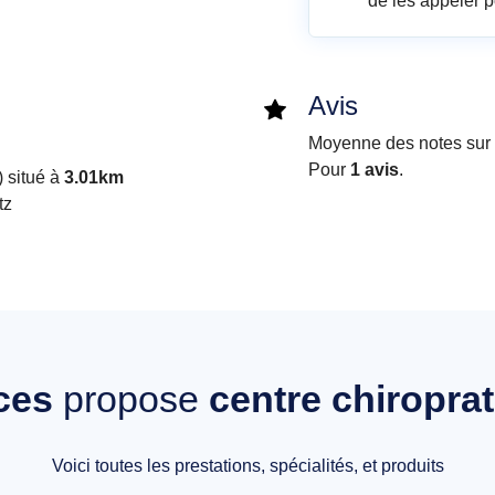
de les appeler p
Avis
Moyenne des notes sur i
Pour
1 avis
.
 situé à
3.01km
tz
ces
propose
centre chiropra
Voici toutes les prestations, spécialités, et produits