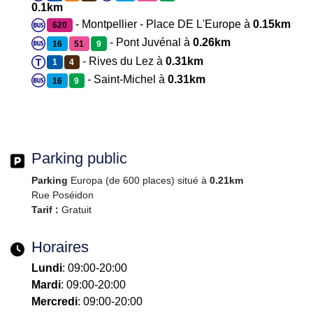
0.1km
- Montpellier - Place DE L'Europe à
0.15km
620
- Pont Juvénal à
0.26km
16
51
9
- Rives du Lez à
0.31km
1
4
- Saint-Michel à
0.31km
16
9
Parking public
Parking
Europa (de 600 places) situé à
0.21km
Rue Poséidon
Tarif :
Gratuit
Horaires
Lundi
: 09:00-20:00
Mardi
: 09:00-20:00
Mercredi
: 09:00-20:00