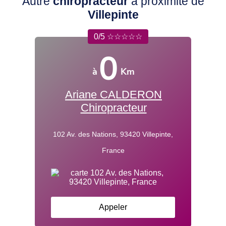
Autre
chiropracteur
à proximité de
Villepinte
0/5 ☆☆☆☆☆
0
à
Km
Ariane CALDERON
Chiropracteur
102 Av. des Nations, 93420 Villepinte,
France
Appeler