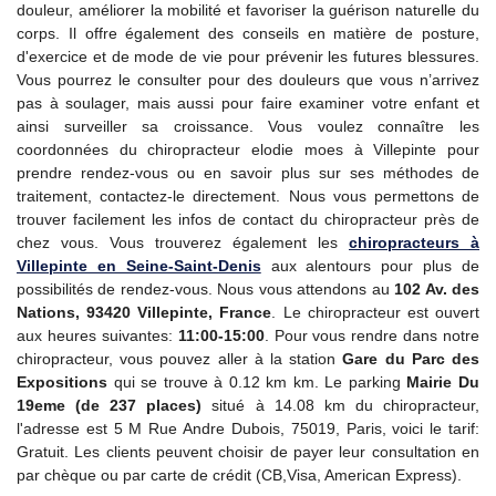
douleur, améliorer la mobilité et favoriser la guérison naturelle du
corps. Il offre également des conseils en matière de posture,
d'exercice et de mode de vie pour prévenir les futures blessures.
Vous pourrez le consulter pour des douleurs que vous n’arrivez
pas à soulager, mais aussi pour faire examiner votre enfant et
ainsi surveiller sa croissance. Vous voulez connaître les
coordonnées du chiropracteur elodie moes à Villepinte pour
prendre rendez-vous ou en savoir plus sur ses méthodes de
traitement, contactez-le directement. Nous vous permettons de
trouver facilement les infos de contact du chiropracteur près de
chez vous. Vous trouverez également les
chiropracteurs à
Villepinte en Seine-Saint-Denis
aux alentours pour plus de
possibilités de rendez-vous. Nous vous attendons au
102 Av. des
Nations, 93420 Villepinte, France
. Le chiropracteur est ouvert
aux heures suivantes:
11:00-15:00
. Pour vous rendre dans notre
chiropracteur, vous pouvez aller à la station
Gare du Parc des
Expositions
qui se trouve à 0.12 km km. Le parking
Mairie Du
19eme (de 237 places)
situé à 14.08 km du chiropracteur,
l'adresse est 5 M Rue Andre Dubois, 75019, Paris, voici le tarif:
Gratuit. Les clients peuvent choisir de payer leur consultation en
par chèque ou par carte de crédit (CB,Visa, American Express).