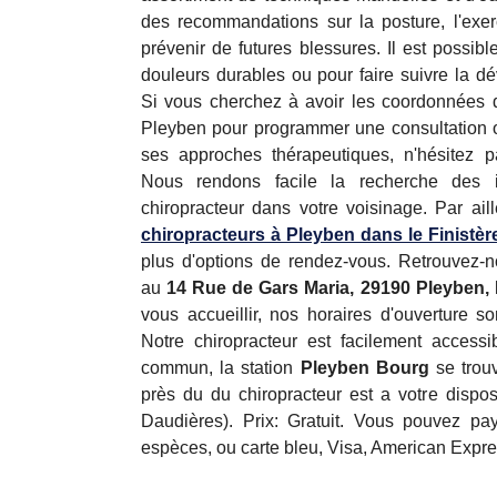
des recommandations sur la posture, l'exe
prévenir de futures blessures. Il est possib
douleurs durables ou pour faire suivre la d
Si vous cherchez à avoir les coordonnées du
Pleyben pour programmer une consultation o
ses approches thérapeutiques, n'hésitez p
Nous rendons facile la recherche des i
chiropracteur dans votre voisinage. Par ail
chiropracteurs à Pleyben dans le Finistèr
plus d'options de rendez-vous. Retrouvez-n
au
14 Rue de Gars Maria, 29190 Pleyben,
vous accueillir, nos horaires d'ouverture s
Notre chiropracteur est facilement accessi
commun, la station
Pleyben Bourg
se trou
près du du chiropracteur est a votre disp
Daudières). Prix: Gratuit. Vous pouvez pa
espèces, ou carte bleu, Visa, American Expres