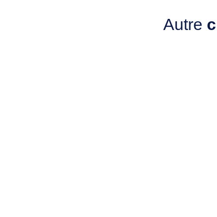
Autre
c