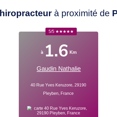
hiropracteur
à proximité de
P
5/5 ★★★★★
1.6
à
Km
Gaudin Nathalie
40 Rue Yves Keruzore, 29190
Pleyben, France