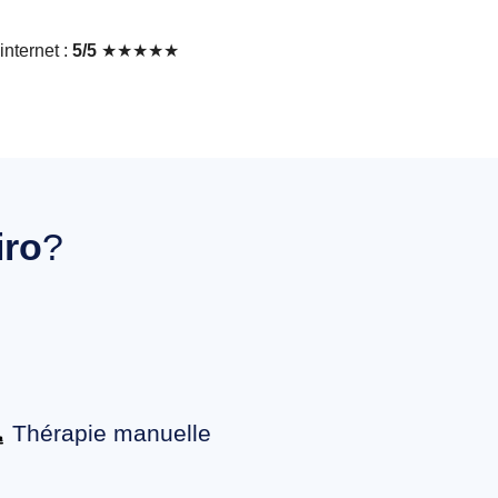
nternet :
5/5
★★★★★
iro
?
Thérapie manuelle