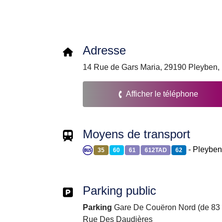
Adresse
14 Rue de Gars Maria, 29190 Pleyben,
Afficher le téléphone
Moyens de transport
- Pleyben
35
60
61
612TAD
62
Parking public
Parking
Gare De Couëron Nord (de 83 p
Rue Des Daudières