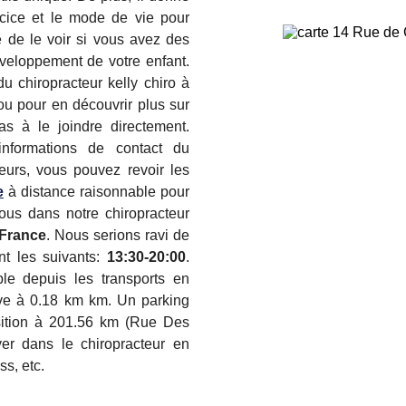
rcice et le mode de vie pour
le de le voir si vous avez des
éveloppement de votre enfant.
 chiropracteur kelly chiro à
u pour en découvrir plus sur
as à le joindre directement.
nformations de contact du
leurs, vous pouvez revoir les
e
à distance raisonnable pour
ous dans notre chiropracteur
 France
. Nous serions ravi de
ont les suivants:
13:30-20:00
.
ble depuis les transports en
ve à 0.18 km km. Un parking
osition à 201.56 km (Rue Des
yer dans le chiropracteur en
s, etc.