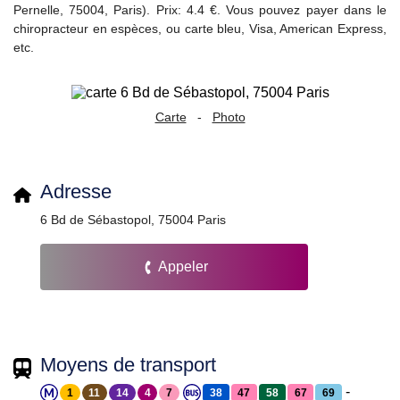
Pernelle, 75004, Paris). Prix: 4.4 €. Vous pouvez payer dans le
chiropracteur en espèces, ou carte bleu, Visa, American Express,
etc.
Carte
-
Photo
Adresse
6 Bd de Sébastopol, 75004 Paris
Appeler
Moyens de transport
-
1
11
14
4
7
38
47
58
67
69