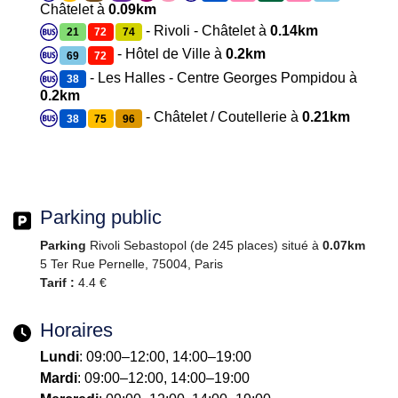
Châtelet à
0.09km
- Rivoli - Châtelet à
0.14km
21
72
74
- Hôtel de Ville à
0.2km
69
72
- Les Halles - Centre Georges Pompidou à
38
0.2km
- Châtelet / Coutellerie à
0.21km
38
75
96
Parking public
Parking
Rivoli Sebastopol (de 245 places) situé à
0.07km
5 Ter Rue Pernelle, 75004, Paris
Tarif :
4.4 €
Horaires
Lundi
: 09:00–12:00, 14:00–19:00
Mardi
: 09:00–12:00, 14:00–19:00