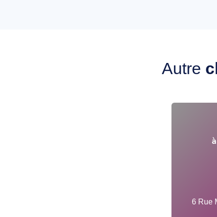
Autre
c
à
6 Rue 