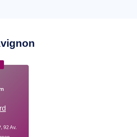
vignon
☆
m
rd
, 92 Av.