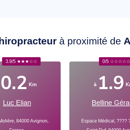
hiropracteur
à proximité de
A
3.9/5 ★★★☆☆
0/5 ☆☆☆☆
0.2
1.9
Km
à
K
Luc Elian
Belline Géra
Molière, 84000 Avignon,
Espace Médical, ???? ?