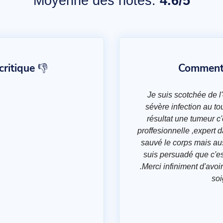
Moyenne des notes:
4.6/5
ritique 👎
Commentai
Je suis scotchée de l
sévère infection au t
résultat une tumeur c'é
proffesionnelle ,expert
sauvé le corps mais au
suis persuadé que c'es
.Merci infiniment d'avoi
soi