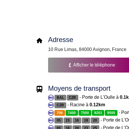
Adresse
10 Rue Limas, 84000 Avignon, France
Afficher le téléphone
Moyens de transport
- Porte de L'Oulle à
0.1
BAL
CZR
- Racine à
0.12km
CZR
- Por
706
7400
7500
9201
9500
- Porte de L'O
05
15
16
18
20
- Porte de L'O
05
16
20
23
25