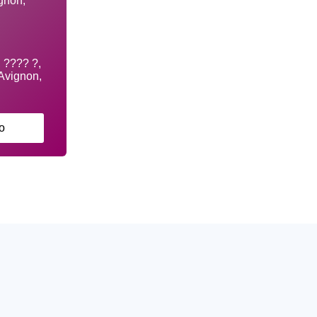
gnon,
o