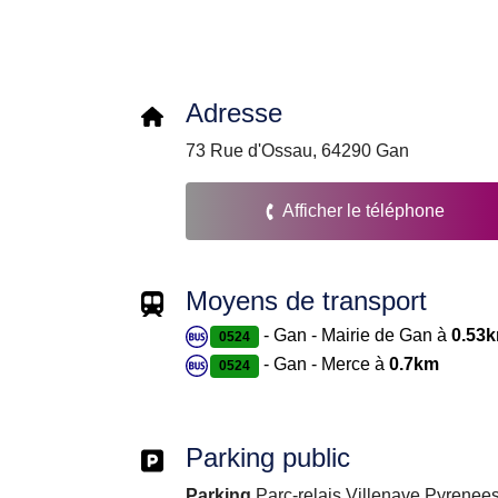
Adresse
73 Rue d'Ossau, 64290 Gan
Afficher le téléphone
Moyens de transport
- Gan - Mairie de Gan à
0.53
0524
- Gan - Merce à
0.7km
0524
Parking public
Parking
Parc-relais Villenave Pyrenees