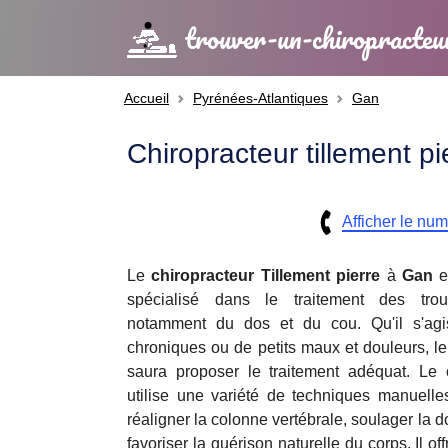
trouver-un-chiropracteu
Accueil
Pyrénées-Atlantiques
Gan
Chiropracteur tillement p
Afficher le nu
Le
chiropracteur
Tillement pierre
à
Gan
e
spécialisé dans le traitement des troub
notamment du dos et du cou. Qu'il s'agi
chroniques ou de petits maux et douleurs, le 
saura proposer le traitement adéquat. Le ch
utilise une variété de techniques manuelles
réaligner la colonne vertébrale, soulager la do
favoriser la guérison naturelle du corps. Il o