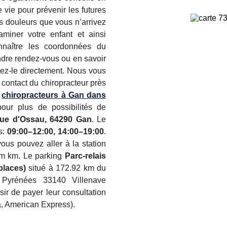
 vie pour prévenir les futures
s douleurs que vous n’arrivez
miner votre enfant et ainsi
onnaître les coordonnées du
endre rendez-vous ou en savoir
tez-le directement. Nous vous
 contact du chiropracteur près
s
chiropracteurs à Gan dans
our plus de possibilités de
ue d'Ossau, 64290 Gan
. Le
s:
09:00–12:00, 14:00–19:00
.
ous pouvez aller à la station
km km. Le parking
Parc-relais
places)
situé à 172.92 km du
s Pyrénées 33140 Villenave
sir de payer leur consultation
a, American Express).